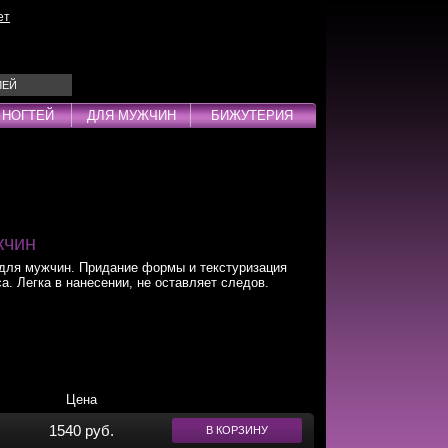
ет
ЛЕЙ
 НОГТЕЙ
ДЛЯ МУЖЧИН
БИЖУТЕРИЯ
Эмульсии
ды
жчин
я мужчин. Придание формы и текстуризация
. Легка в нанесении, не оставляет следов.
дства
инг
Цена
1540 руб.
В КОРЗИНУ