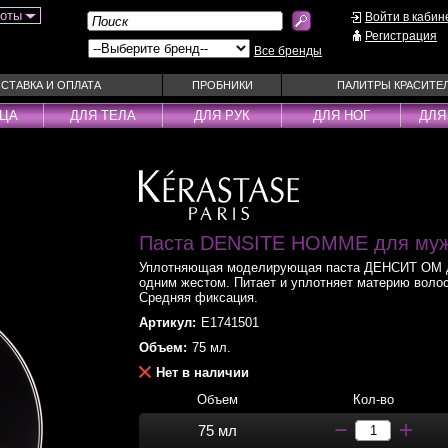
боты
Войти в кабин
Регистрация
Все бренды
СТАВКА И ОПЛАТА
ПРОБНИКИ
ПАЛИТРЫ КРАСИТЕ
ИЦА
ДЛЯ ТЕЛА
ДЛЯ РУК
ДЛЯ НОГ
ДЛЯ
ы
Муссы
Фиксаторы
Пудра
Наборы
Эмульсии
Смываемые ухо
Несмываемые уходы
Спрей
Паста DENSITE HOMME для му
Оттеночные уходы
Стайлеры
Уплотняющая моделирующая паста ДЕНСИТ ОМ дл
ры
Парфюм
Сыворотки
одним жестом. Питает и уплотняет материю волоса
Средняя фиксация.
уходы
Паста
Тонирующие сре
Артикул:
E1741501
 шампуни
Пена
Укладка / Стайл
Объем:
75 мл.
средства
Пилинг
Эликсиры
Нет в наличии
Объем
Кол-во
75 мл