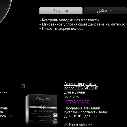
Результат
Действие
• Контроль укладки без жесткости
• Мгновенное уплотняющее действие на материю
• Питает материю волоса
Активатор густоты
волос DENSIFIQUE
жчин
для мужчин
30 x 6 мл.
KERASTASE
пунь
Программа активации
ин.
густоты и плотности волос
ого...
>>
ДЕНСИФИК для...
>>
Нет в наличии