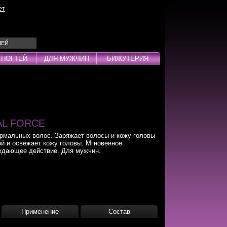
ет
ЛЕЙ
 НОГТЕЙ
ДЛЯ МУЖЧИН
БИЖУТЕРИЯ
Эмульсии
ды
TAL FORCE
мальных волос. Заряжает волосы и кожу головы
ой и освежает кожу головы. Мгновенное
ждающее действие. Для мужчин.
дства
инг
Применение
Состав