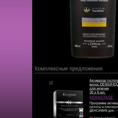
Комплексные предложения
Активатор густот
волос DENSIFIQ
для мужчин
30 x 6 мл.
KERASTASE
Программа актива
густоты и плотнос
ДЕНСИФИК для...