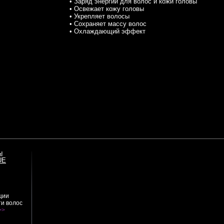
• Заряд энергии для волос и кожи головы
• Освежает кожу головы
• Укрепляет волосы
• Сохраняет массу волос
• Охлаждающий эффект
ы
UE
ции
ти волос
>>