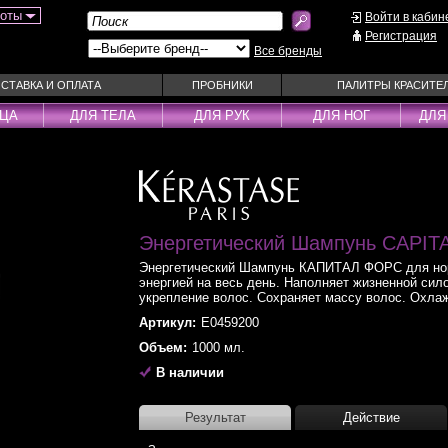
боты
Войти в кабин
Регистрация
Все бренды
СТАВКА И ОПЛАТА
ПРОБНИКИ
ПАЛИТРЫ КРАСИТЕ
ИЦА
ДЛЯ ТЕЛА
ДЛЯ РУК
ДЛЯ НОГ
ДЛЯ
ы
Муссы
Фиксаторы
Пудра
Наборы
Эмульсии
Смываемые ухо
Несмываемые уходы
Спрей
Энергетический Шампунь CAPI
Оттеночные уходы
Стайлеры
Энергетический Шампунь КАПИТАЛ ФОРС для нор
ры
Парфюм
Сыворотки
энергией на весь день. Наполняет жизненной сил
укрепление волос. Сохраняет массу волос. Охла
уходы
Паста
Тонирующие сре
Артикул:
E0459200
 шампуни
Пена
Укладка / Стайл
Объем:
1000 мл.
средства
Пилинг
Эликсиры
В наличии
Результат
Действие