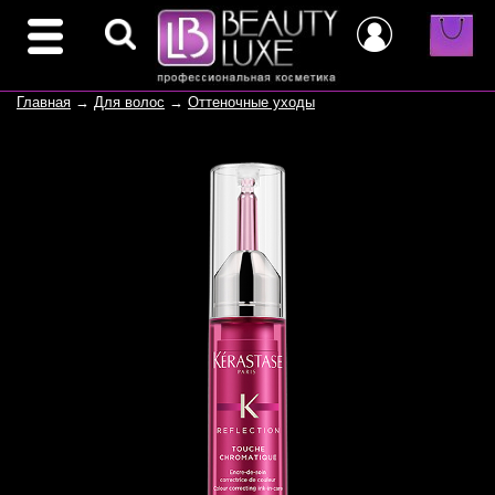
Главная
→
Для волос
→
Оттеночные уходы