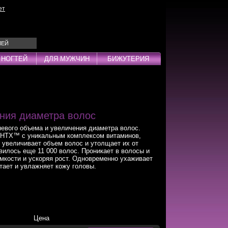
ет
ЛЕЙ
 НОГТЕЙ
ДЛЯ МУЖЧИН
БИЖУТЕРИЯ
Эмульсии
ды
ния диаметра волос
евого объема и увеличения диаметра волос.
HTX™ с уникальным комплексом витаминов,
 увеличивает объем волос и утолщает их от
вилось еще 11 000 волос. Проникает в волосы и
дства
мкости и ускоряя рост. Одновременно ухаживает
тает и увлажняет кожу головы.
инг
Цена