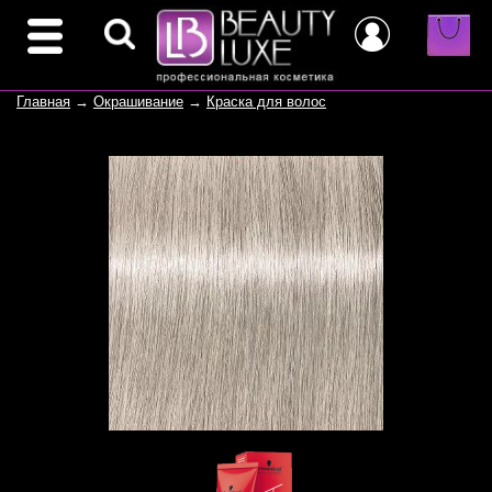
Главная
→
Окрашивание
→
Краска для волос