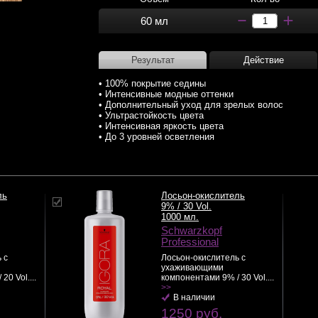
60 мл
Результат
Действие
• 100% покрытие седины
• Интенсивные модные оттенки
• Дополнительный уход для зрелых волос
• Ультрастойкость цвета
• Интенсивная яркость цвета
• До 3 уровней осветления
ль
Лосьон-окислитель
9% / 30 Vol.
1000 мл.
Schwarzkopf
Professional
 с
Лосьон-окислитель с
ухаживающими
0 Vol....
компонентами 9% / 30 Vol....
>>
В наличии
1250 руб.