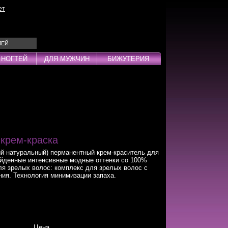
ет
ЛЕЙ
 НОГТЕЙ
ДЛЯ МУЖЧИН
БИЖУТЕРИЯ
Эмульсии
ды
крем-краска
 натуральный) перманентный крем-краситель для
дства
ойденные интенсивные модные оттенки со 100%
я зрелых волос: комплекс для зрелых волос с
инг
ия. Технология минимизации запаха.
Цена