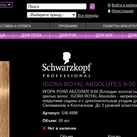
боты
Войти в кабин
Регистрация
Все бренды
СТАВКА И ОПЛАТА
ПРОБНИКИ
ПАЛИТРЫ КРАСИТЕ
ИЦА
ДЛЯ ТЕЛА
ДЛЯ РУК
ДЛЯ НОГ
ДЛЯ
ы
Муссы
Фиксаторы
Пудра
Наборы
Эмульсии
Смываемые ухо
Несмываемые уходы
Спрей
Оттеночные уходы
Стайлеры
IGORA ROYAL ABSOLUTES 9-50 
ры
Парфюм
Сыворотки
ИГОРА РОЯЛ АБСОЛЮТ 9-50 (Блондин золотистый
уходы
Паста
Тонирующие сре
зрелых волос. IGORA ROYAL Absolutes - непревз
 шампуни
Пена
покрытием седины и с дополнительным уходом дл
Укладка / Стайл
Силиамином и Коллагеном. До 3 уровней осветлен
средства
Пилинг
Эликсиры
Артикул:
SW-4998
Объем:
60 мл.
Нет в наличии
Объем
Кол-во