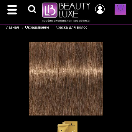
Главная
→
Окрашивание
→
Краска для волос