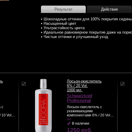
Результат
Действие
• Шоколадные оттенки для 100% покрытия седин
• Насыщенный цвет
• Ультрастойкость цвета
• Идеальное равномерное покрытие даже на пори
• Чистые оттенки и улучшенный уход
ль
Лосьон-окислитель
6% / 20 Vol.
1000 мл.
Schwarzkopf
Professional
 с
Лосьон-окислитель с
ухаживающими
0 Vol....
компонентами 6% / 20 Vol....
>>
В наличии
1250 руб.