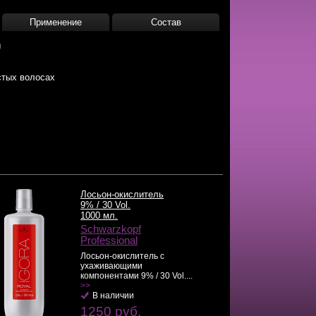
Применение
Состав
ы
стых волосах
Лосьон-окислитель
9% / 30 Vol.
1000 мл.
Schwarzkopf
Professional
Лосьон-окислитель с
ухаживающими
компонентами 9% / 30 Vol....
>>
В наличии
1250 руб.