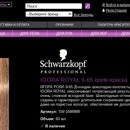
боты
Войти в кабин
Регистрация
Все бренды
СТАВКА И ОПЛАТА
ПРОБНИКИ
ПАЛИТРЫ КРАСИТЕ
ИЦА
ДЛЯ ТЕЛА
ДЛЯ РУК
ДЛЯ НОГ
ДЛЯ
ы
Муссы
Фиксаторы
Пудра
Наборы
Эмульсии
Смываемые ухо
Несмываемые уходы
Спрей
Оттеночные уходы
Стайлеры
IGORA ROYAL 9-65 крем-краска
ры
Парфюм
Сыворотки
ИГОРА РОЯЛ 9-65 (Блондин шоколадно-золотистый
уходы
Паста
Тонирующие сре
IGORA ROYAL обеспечивает потрясающий результ
 шампуни
Пена
очень сложной исходной базе. Шоколадные оттен
Укладка / Стайл
седины и гарантируют длительное сохранение цв
средства
Пилинг
Эликсиры
даже на пористых волосах, обеспечивая им допо
Артикул:
SW-1688988
Объем:
60 мл.
В наличии