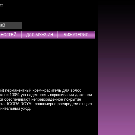
ет
ЛЕЙ
 НОГТЕЙ
ДЛЯ МУЖЧИН
БИЖУТЕРИЯ
Эмульсии
ды
) перманентный крем-краситель для волос.
дства
ат и 100%-ую надежность окрашивания даже при
ки обеспечивают непревзойденное покрытие
инг
ета. IGORA ROYAL равномерно распределяет цвет
лнительный уход.