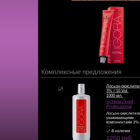
Комплексные предложения
Лосьон-окислите
3% / 10 Vol.
1000 мл.
Schwarzkopf
Professional
Лосьон-окислитель
ухаживающими
компонентами 3% / 1
>>
В наличии
1250 руб.