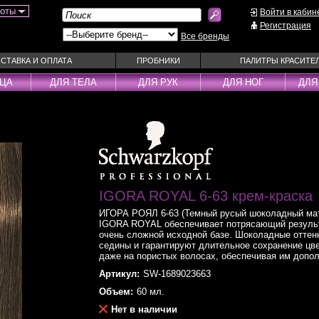
боты
Войти в кабин
Регистрация
Все бренды
СТАВКА И ОПЛАТА
ПРОБНИКИ
ПАЛИТРЫ КРАСИТЕ
ИЦА
ДЛЯ ТЕЛА
ДЛЯ РУК
ДЛЯ НОГ
ДЛЯ
ы
Муссы
Фиксаторы
Пудра
Наборы
Эмульсии
Смываемые ухо
Несмываемые уходы
Спрей
Оттеночные уходы
Стайлеры
IGORA ROYAL 6-63 крем-краска
ры
Парфюм
Сыворотки
ИГОРА РОЯЛ 6-63 (Темный русый шоколадный мат
уходы
Паста
Тонирующие сре
IGORA ROYAL обеспечивает потрясающий результ
 шампуни
Пена
очень сложной исходной базе. Шоколадные оттен
Укладка / Стайл
седины и гарантируют длительное сохранение цв
средства
Пилинг
Эликсиры
даже на пористых волосах, обеспечивая им допо
Артикул:
SW-1689023663
Объем:
60 мл.
Нет в наличии