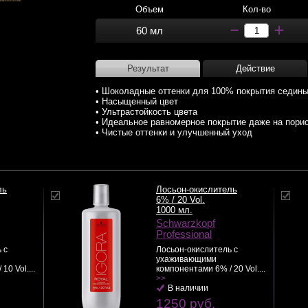
Объем
Кол-во
60 мл
Результат
Действие
• Шоколадные оттенки для 100% покрытия седин
• Насыщенный цвет
• Ультрастойкость цвета
• Идеальное равномерное покрытие даже на пори
• Чистые оттенки и улучшенный уход
ль
Лосьон-окислитель
6% / 20 Vol.
1000 мл.
Schwarzkopf
Professional
 с
Лосьон-окислитель с
ухаживающими
0 Vol....
компонентами 6% / 20 Vol....
>>
В наличии
1250 руб.