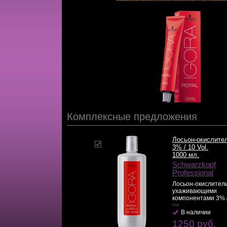
Комплексные предложения
Лосьон-окислите
3% / 10 Vol.
1000 мл.
Schwarzkopf
Professional
Лосьон-окислитель
ухаживающими
компонентами 3% / 1
>>
В наличии
1250 руб.