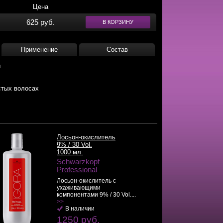
Цена
625 руб.
В КОРЗИНУ
Применение
Состав
ы
стых волосах
Лосьон-окислитель
9% / 30 Vol.
1000 мл.
Schwarzkopf
Professional
Лосьон-окислитель с
ухаживающими
компонентами 9% / 30 Vol....
>>
В наличии
1250 руб.