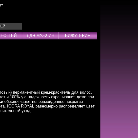
ет
ЛЕЙ
 НОГТЕЙ
ДЛЯ МУЖЧИН
БИЖУТЕРИЯ
Эмульсии
ды
овый) перманентный крем-краситель для волос.
дства
ат и 100%-ую надежность окрашивания даже при
ки обеспечивают непревзойденное покрытие
инг
ета. IGORA ROYAL равномерно распределяет цвет
лнительный уход.