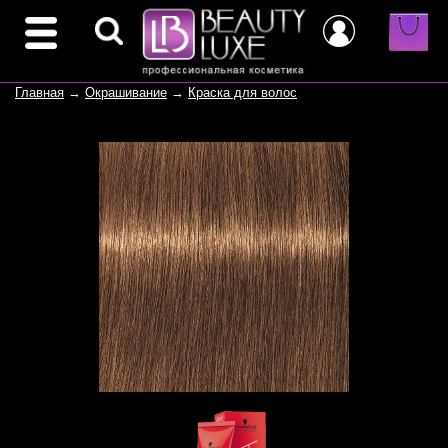
Главная
→
Окрашивание
→
Краска для волос