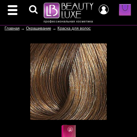
Главная
→
Окрашивание
→
Краска для волос