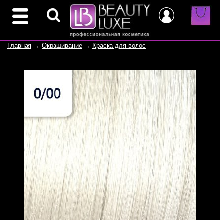
Главная
→
Окрашивание
→
Краска для волос