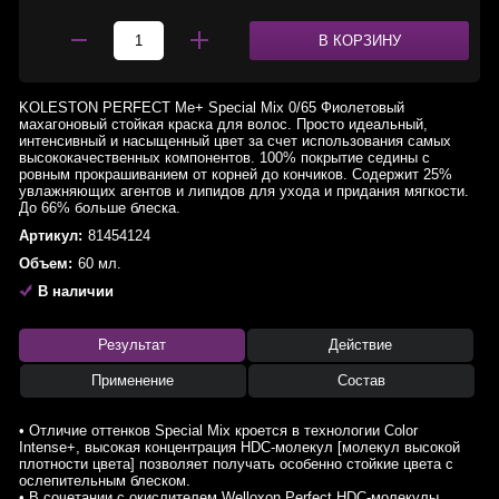
В КОРЗИНУ
KOLESTON PERFECT Me+ Special Mix 0/65 Фиолетовый
махагоновый стойкая краска для волос. Просто идеальный,
интенсивный и насыщенный цвет за счет использования самых
высококачественных компонентов. 100% покрытие седины с
ровным прокрашиванием от корней до кончиков. Содержит 25%
увлажняющих агентов и липидов для ухода и придания мягкости.
До 66% больше блеска.
Артикул:
81454124
Объем:
60 мл.
В наличии
Результат
Действие
Применение
Состав
• Отличие оттенков Special Mix кроется в технологии Color
Intense+, высокая концентрация HDC-молекул [молекул высокой
плотности цвета] позволяет получать особенно стойкие цвета с
ослепительным блеском.
• В сочетании с окислителем Welloxon Perfect HDC-молекулы