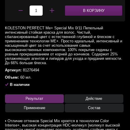
В КОРЗИНУ
KOLESTON PERFECT Me+ Special Mix 0/11 Пепельный
интенсивный стойкая краска для волос. Чистый,
сбалансированный цвет с естественной глубиной и блеском с
применением технологии МЕ+. Просто идеальный, интенсивный и
насыщенный цвет за счет использования самых
высококачественных компонентов. 100% покрытие седины с
ровным прокрашиванием от корней до кончиков. Содержит 25%
увлажняющих агентов и липидов для ухода и придания мягкости.
До 66% больше блеска.
Артикул:
81276494
Объем:
60 мл.
В наличии
Результат
Действие
Применение
Состав
• Отличие оттенков Special Mix кроется в технологии Color
Intense+, высокая концентрация HDC-молекул [молекул высокой
плотности цвета] позволяет получать особенно стойкие цвета с