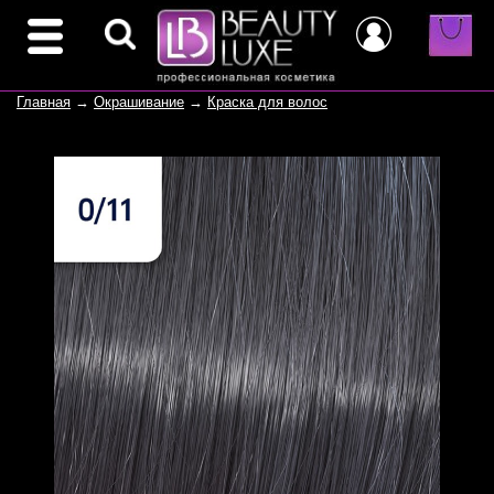
Главная
→
Окрашивание
→
Краска для волос