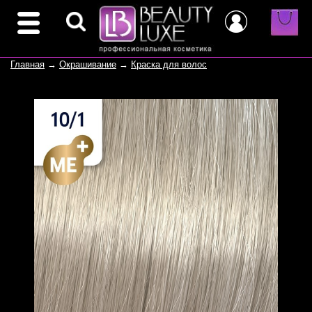
Главная
→
Окрашивание
→
Краска для волос