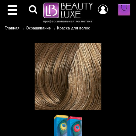
Главная
→
Окрашивание
→
Краска для волос