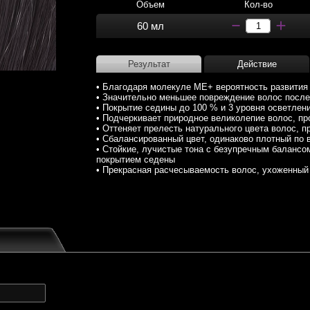
Объем
Кол-во
60 мл
Результат
Действие
• Благодаря молекуле ME+ вероятность развития 
• Значительно меньшее повреждение волос после
• Покрытие седины до 100 % и 3 уровня осветлен
• Подчеркивает природное великолепие волос, пр
• Оттеняет прелесть натурального цвета волос, п
• Сбалансированный цвет, одинаково плотный по 
• Стойкие, лучистые тона с безупречным балансо
покрытием седены
• Прекрасная расчесываемость волос, ухоженный