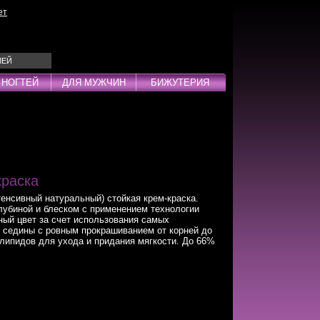
ет
ЛЕЙ
 НОГТЕЙ
ДЛЯ МУЖЧИН
БИЖУТЕРИЯ
Эмульсии
ды
раска
нсивный натуральный) стойкая крем-краска.
лубиной и блеском с применением технологии
дства
ый цвет за счет использования самых
 седины с ровным прокрашиванием от корней до
инг
липидов для ухода и придания мягкости. До 66%