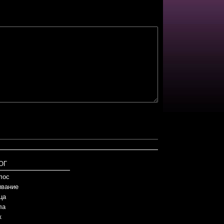
ОГ
лос
вание
ца
ла
к