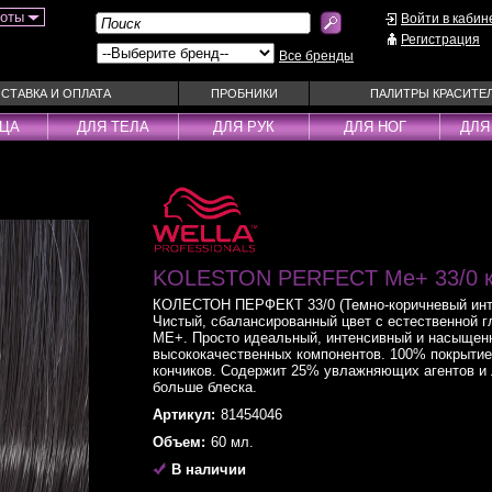
боты
Войти в кабин
Регистрация
Все бренды
СТАВКА И ОПЛАТА
ПРОБНИКИ
ПАЛИТРЫ КРАСИТЕ
ИЦА
ДЛЯ ТЕЛА
ДЛЯ РУК
ДЛЯ НОГ
ДЛЯ
ы
Муссы
Фиксаторы
Пудра
Наборы
Эмульсии
Смываемые ухо
Несмываемые уходы
Спрей
KOLESTON PERFECT Me+ 33/0 к
Оттеночные уходы
Стайлеры
КОЛЕСТОН ПЕРФЕКТ 33/0 (Темно-коричневый инте
ры
Парфюм
Сыворотки
Чистый, сбалансированный цвет с естественной г
уходы
Паста
Тонирующие сре
МЕ+. Просто идеальный, интенсивный и насыщенн
высококачественных компонентов. 100% покрытие
 шампуни
Пена
Укладка / Стайл
кончиков. Содержит 25% увлажняющих агентов и 
больше блеска.
средства
Пилинг
Эликсиры
Артикул:
81454046
Объем:
60 мл.
В наличии