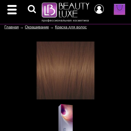
Главная
→
Окрашивание
→
Краска для волос