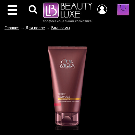
Главная
→
Для волос
→
Бальзамы