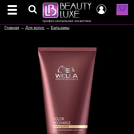
Главная
→
Для волос
→
Бальзамы