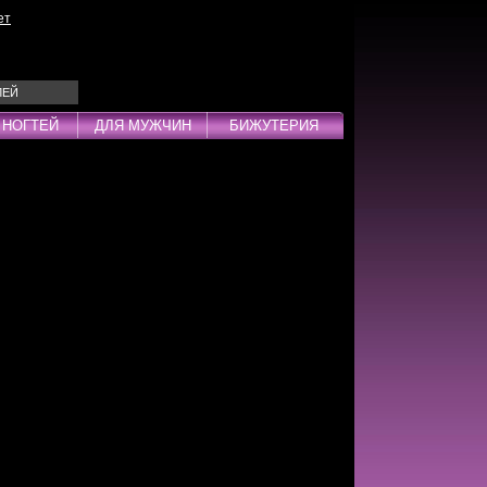
ет
ЛЕЙ
 НОГТЕЙ
ДЛЯ МУЖЧИН
БИЖУТЕРИЯ
Эмульсии
ды
дства
инг