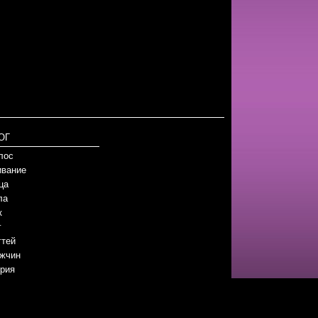
ОГ
лос
вание
ца
ла
к
г
гтей
жчин
рия