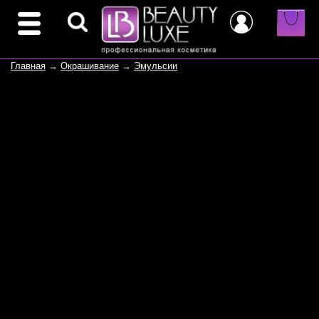
Главная
→
Окрашивание
→
Эмульсии