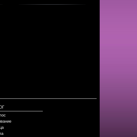
ОГ
лос
вание
ца
ла