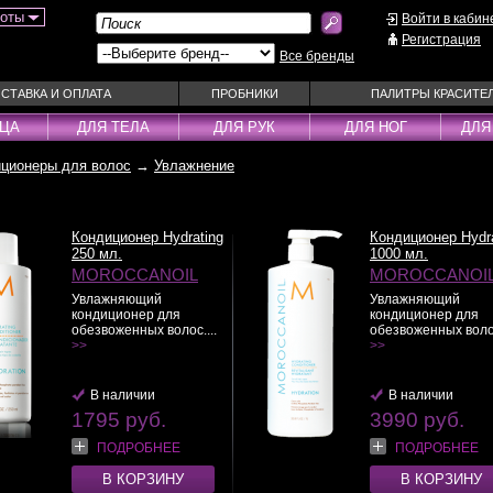
боты
Войти в кабин
Регистрация
Все бренды
СТАВКА И ОПЛАТА
ПРОБНИКИ
ПАЛИТРЫ КРАСИТЕ
ИЦА
ДЛЯ ТЕЛА
ДЛЯ РУК
ДЛЯ НОГ
ДЛЯ
ционеры для волос
→
Увлажнение
ы
Муссы
Фиксаторы
Пудра
Наборы
Эмульсии
Смываемые ухо
Кондиционер Hydrating
Кондиционер Hydra
Несмываемые уходы
Спрей
250 мл.
1000 мл.
MOROCCANOIL
MOROCCANOI
Оттеночные уходы
Стайлеры
Увлажняющий
Увлажняющий
ры
Парфюм
Сыворотки
кондиционер для
кондиционер для
обезвоженных волос....
обезвоженных волос
уходы
Паста
Тонирующие сре
>>
>>
 шампуни
Пена
Укладка / Стайл
средства
Пилинг
Эликсиры
В наличии
В наличии
1795 руб.
3990 руб.
ПОДРОБНЕЕ
ПОДРОБНЕЕ
В КОРЗИНУ
В КОРЗИНУ