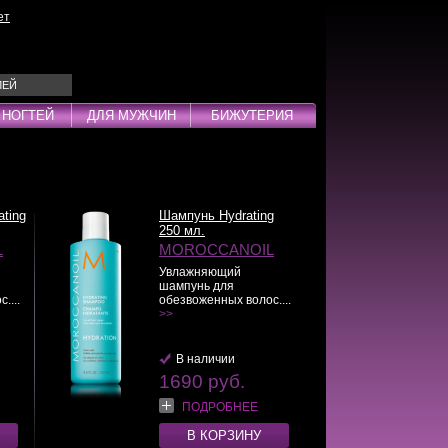
ет
ЛЕЙ
 НОГТЕЙ
ДЛЯ МУЖЧИН
БИЖУТЕРИЯ
Эмульсии
ды
ting
Шампунь Hydrating
250 мл.
L
MOROCCANOIL
Увлажняющий
шампунь для
....
обезвоженных волос....
дства
>>
инг
В наличии
1690 руб.
ПОДРОБНЕЕ
В КОРЗИНУ